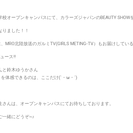
校オープンキャンパスにて、カラーズジャパンのBEAUTY SHOW
なりました！！
、MRO北陸放送のガルミTV(GIRLS METING-TV）もお届けしてい
ロデュース‼
んと鈴木ゆうかさん
を体感できるのは、ここだけ(`・ω・´)
生さんは、オープンキャンパスにてお待ちしております。
ご一緒にどうぞ~♪