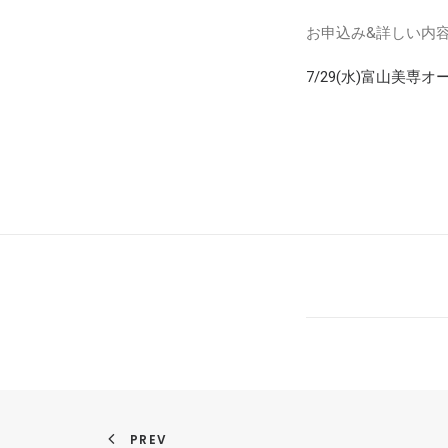
お申込み&詳しい内
7/29(水)富山美専
PREV