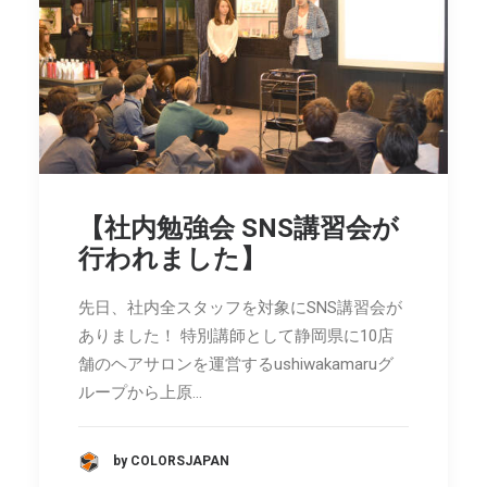
【社内勉強会 SNS講習会が
行われました】
先日、社内全スタッフを対象にSNS講習会が
ありました！ 特別講師として静岡県に10店
舗のヘアサロンを運営するushiwakamaruグ
ループから上原…
by COLORSJAPAN